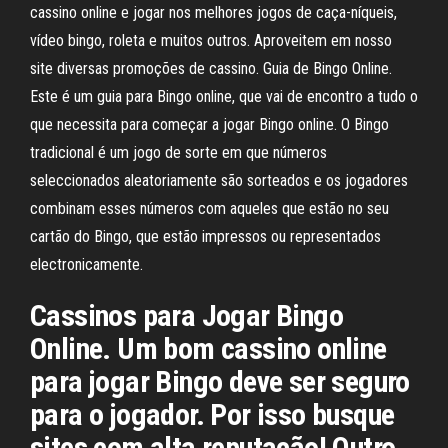
cassino online e jogar nos melhores jogos de caça-níqueis,
vídeo bingo, roleta e muitos outros. Aproveitem em nosso
site diversas promoções de cassino. Guia de Bingo Online.
Este é um guia para Bingo online, que vai de encontro a tudo o
que necessita para começar a jogar Bingo online. O Bingo
tradicional é um jogo de sorte em que números
seleccionados aleatoriamente são sorteados e os jogadores
combinam esses números com aqueles que estão no seu
cartão do Bingo, que estão impressos ou representados
electronicamente.
Cassinos para Jogar Bingo
Online. Um bom cassino online
para jogar Bingo deve ser seguro
para o jogador. Por isso busque
sites com alta reputação! Outro