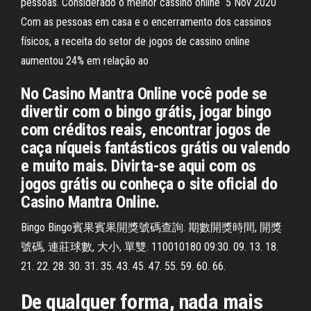
pessoas. Considerado o melhor cassino online 5 Nov 2020
Com as pessoas em casa e o encerramento dos cassinos
físicos, a receita do setor de jogos de cassino online
aumentou 24% em relação ao
No Casino Mantra Online você pode se
divertir com o bingo grátis, jogar bingo
com créditos reais, encontrar jogos de
caça níqueis fantásticos grátis ou valendo
e muito mais. Divirta-se aqui com os
jogos grátis ou conheça o site oficial do
Casino Mantra Online.
Bingo Bingo賓果賓果開獎號碼查詢. 期數開獎時間, 開獎
號碼, 連莊球數, 大小, 單雙. 110010180 09:30. 09. 13. 18.
21. 22. 28. 30. 31. 35. 43. 45. 47. 55. 59. 60. 66.
De qualquer forma, nada mais