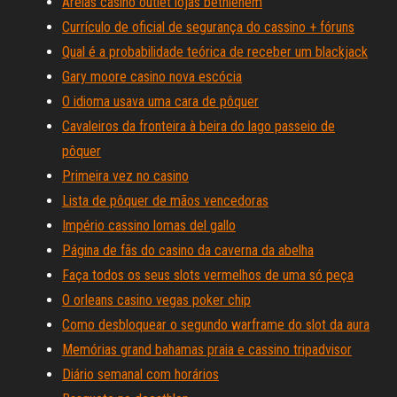
Areias casino outlet lojas bethlehem
Currículo de oficial de segurança do cassino + fóruns
Qual é a probabilidade teórica de receber um blackjack
Gary moore casino nova escócia
O idioma usava uma cara de pôquer
Cavaleiros da fronteira à beira do lago passeio de
pôquer
Primeira vez no casino
Lista de pôquer de mãos vencedoras
Império cassino lomas del gallo
Página de fãs do casino da caverna da abelha
Faça todos os seus slots vermelhos de uma só peça
O orleans casino vegas poker chip
Como desbloquear o segundo warframe do slot da aura
Memórias grand bahamas praia e cassino tripadvisor
Diário semanal com horários