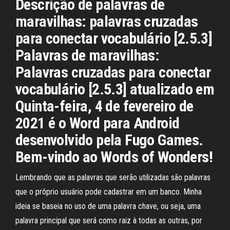
Descrição de palavras de
maravilhas: palavras cruzadas
para conectar vocabulário [2.5.3]
Palavras de maravilhas:
Palavras cruzadas para conectar
vocabulário [2.5.3] atualizado em
Quinta-feira, 4 de fevereiro de
2021 é o Word para Android
desenvolvido pela Fugo Games.
Bem-vindo ao Words of Wonders!
Lembrando que as palavras que serão utilizadas são palavras
que o próprio usuário pode cadastrar em um banco. Minha
ideia se baseia no uso de uma palavra chave, ou seja, uma
palavra principal que será como raiz à todas as outras, por