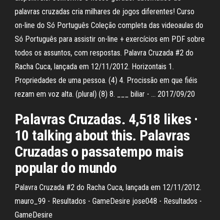
palavras cruzadas cria milhares de jogos diferentes! Curso
on-line do Só Português Coleção completa das videoaulas do
Só Português para assistir on-line + exercícios em PDF sobre
todos os assuntos, com respostas. Palavra Cruzada #2 do
Racha Cuca, lançada em 12/11/2012. Horizontais 1.
Propriedades de uma pessoa. (4) 4. Procissão em que fiéis
rezam em voz alta. (plural) (8) 8. ___ biliar - … 2017/09/20
Palavras Cruzadas. 4,518 likes ·
10 talking about this. Palavras
Cruzadas o passatempo mais
popular do mundo
Palavra Cruzada #2 do Racha Cuca, lançada em 12/11/2012.
mauro_99 - Resultados - GameDesire jose048 - Resultados -
GameDesire